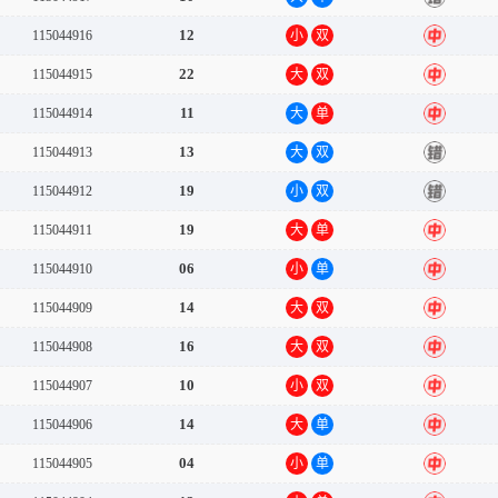
12
115044916
小
双
中
22
115044915
大
双
中
11
115044914
大
单
中
13
115044913
大
双
错
19
115044912
小
双
错
19
115044911
大
单
中
06
115044910
小
单
中
14
115044909
大
双
中
16
115044908
大
双
中
10
115044907
小
双
中
14
115044906
大
单
中
04
115044905
小
单
中