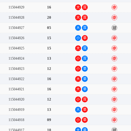
16
115044929
大
双
中
20
115044928
大
双
中
05
115044927
大
双
错
15
115044926
小
单
中
15
115044925
大
双
中
13
115044924
小
双
中
12
115044923
小
单
中
16
115044922
大
单
中
16
115044921
大
单
中
12
115044920
小
双
中
13
115044919
大
单
中
09
115044918
小
单
中
10
115044917
大
单
错