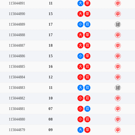
11
115044891
大
单
中
15
115044890
大
单
中
17
115044889
小
双
错
17
115044888
大
单
中
18
115044887
大
双
中
15
115044886
小
单
中
16
115044885
大
双
中
12
115044884
小
双
中
11
115044883
大
双
错
10
115044882
小
双
中
07
115044881
小
双
中
08
115044880
小
双
中
09
115044879
大
单
中