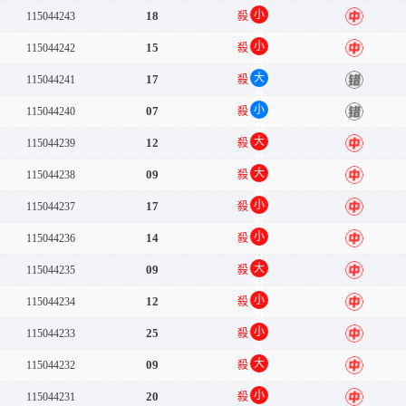
单
小
18
115044243
殺
中
双
小
15
115044242
殺
中
双
大
17
115044241
殺
错
单
小
07
115044240
殺
错
单
大
12
115044239
殺
中
单
大
09
115044238
殺
中
单
小
17
115044237
殺
中
双
小
14
115044236
殺
中
双
大
09
115044235
殺
中
单
小
12
115044234
殺
中
单
小
25
115044233
殺
中
双
大
09
115044232
殺
中
双
小
20
115044231
殺
中