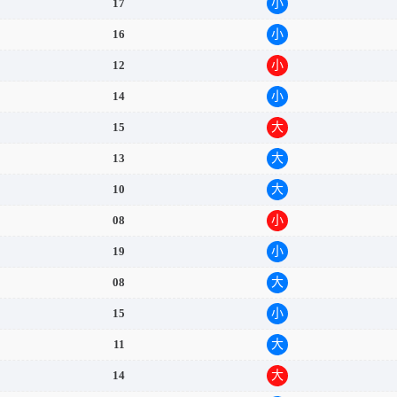
17
小
16
小
12
小
14
小
15
大
13
大
10
大
08
小
19
小
08
大
15
小
11
大
14
大