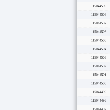
115044509
115044508
115044507
115044506
115044505
115044504
115044503
115044502
115044501
115044500
115044499
115044498
115044497