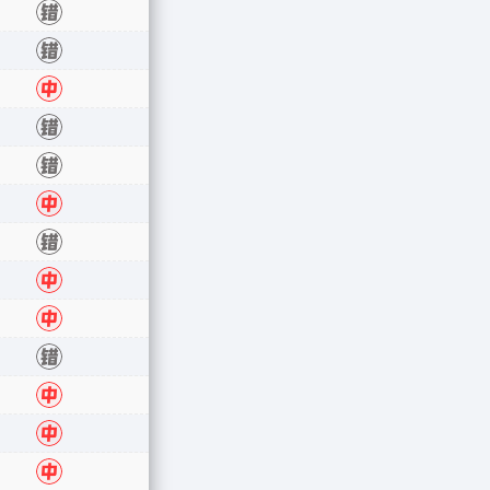
错
错
中
错
错
中
错
中
中
错
中
中
中