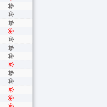
错
错
错
中
错
错
错
中
错
错
中
中
中