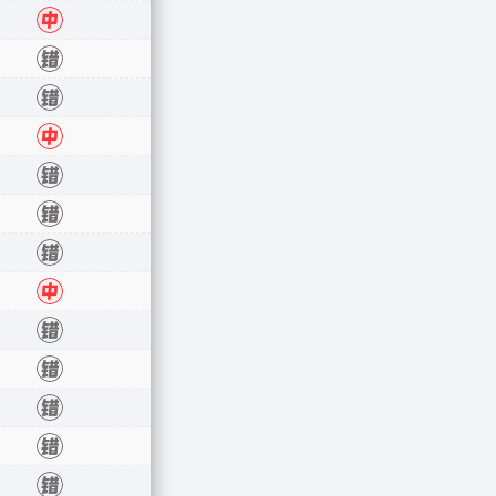
中
错
错
中
错
错
错
中
错
错
错
错
错