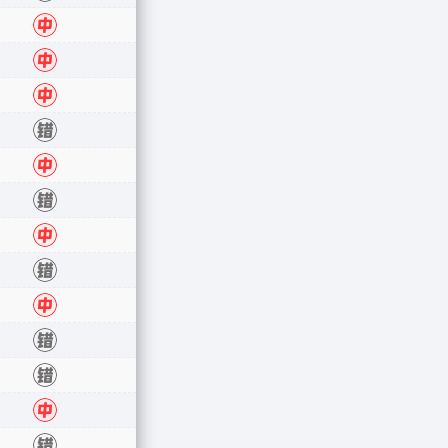
中
中
中
错
中
错
中
错
中
错
错
中
错