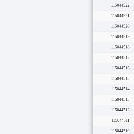
115044522
115044521
115044520
115044519
115044518
115044517
115044516
115044515
115044514
115044513
115044512
115044511
115044510