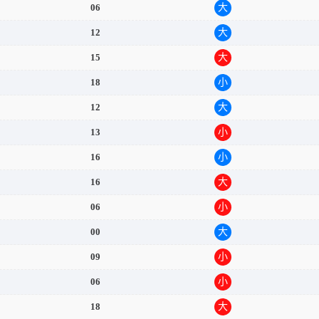
06
大
12
大
15
大
18
小
12
大
13
小
16
小
16
大
06
小
00
大
09
小
06
小
18
大