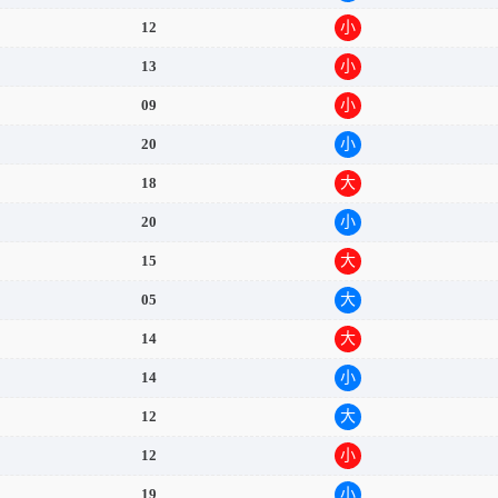
12
小
13
小
09
小
20
小
18
大
20
小
15
大
05
大
14
大
14
小
12
大
12
小
19
小