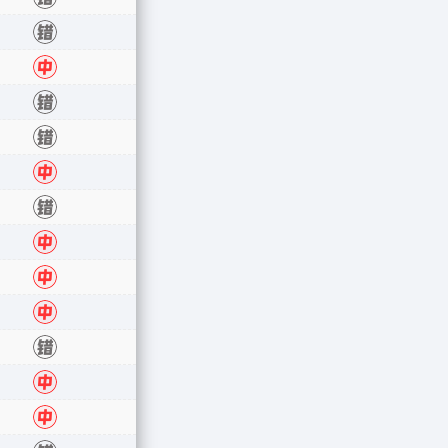
错
中
错
错
中
错
中
中
中
错
中
中