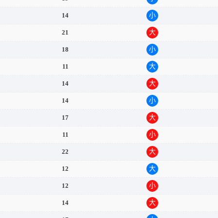
14
小
21
大
18
小
11
大
14
大
14
小
17
大
11
小
22
大
12
大
12
小
14
大