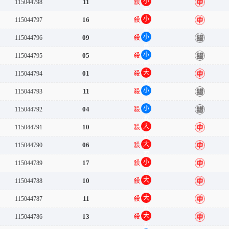
小
11
115044798
殺
中
双
小
16
115044797
殺
中
单
小
09
115044796
殺
错
单
小
05
115044795
殺
错
单
大
01
115044794
殺
中
双
小
11
115044793
殺
错
单
小
04
115044792
殺
错
双
大
10
115044791
殺
中
双
大
06
115044790
殺
中
双
小
17
115044789
殺
中
双
大
10
115044788
殺
中
单
大
11
115044787
殺
中
双
大
13
115044786
殺
中
双