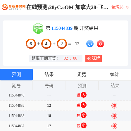
在线预测;28yC.cOM 加拿大28-飞飞28加拿大在线预测|加拿大28pc开奖官网网站|28黑马预测|加拿大28预测大神预测苹果版
台湾28
第
115044839
期 开奖结果
+
+
=
6
4
2
12
小
双
距离下期开奖：
02
:
06
咪牌
预测
结果
走势
统计
期号
号码
预测
结果
大
115044840
---
殺
---
单
大
12
115044839
殺
中
单
小
18
115044838
殺
中
单
小
17
115044837
殺
中