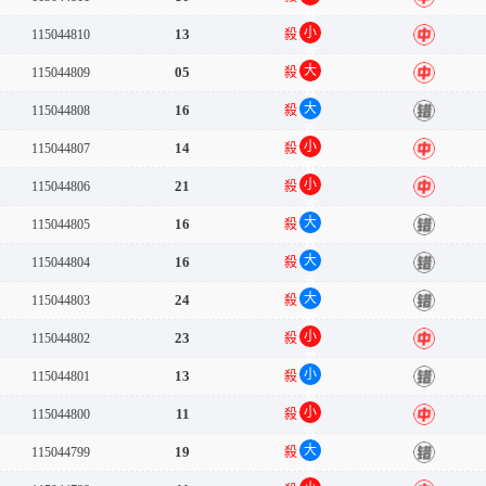
单
小
13
115044810
殺
中
双
大
05
115044809
殺
中
双
大
16
115044808
殺
错
双
小
14
115044807
殺
中
双
小
21
115044806
殺
中
双
大
16
115044805
殺
错
双
大
16
115044804
殺
错
双
大
24
115044803
殺
错
双
小
23
115044802
殺
中
单
小
13
115044801
殺
错
单
小
11
115044800
殺
中
双
大
19
115044799
殺
错
单