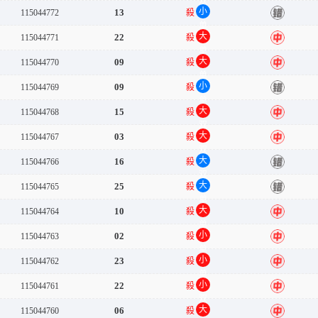
双
小
13
115044772
殺
错
单
大
22
115044771
殺
中
单
大
09
115044770
殺
中
单
小
09
115044769
殺
错
单
大
15
115044768
殺
中
双
大
03
115044767
殺
中
双
大
16
115044766
殺
错
双
大
25
115044765
殺
错
单
大
10
115044764
殺
中
单
小
02
115044763
殺
中
单
小
23
115044762
殺
中
单
小
22
115044761
殺
中
双
大
06
115044760
殺
中