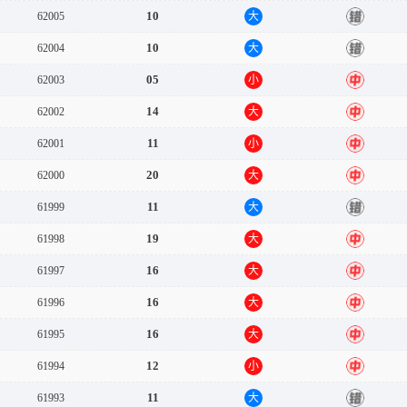
10
62005
大
错
10
62004
大
错
05
62003
小
中
14
62002
大
中
11
62001
小
中
20
62000
大
中
11
61999
大
错
19
61998
大
中
16
61997
大
中
16
61996
大
中
16
61995
大
中
12
61994
小
中
11
61993
大
错