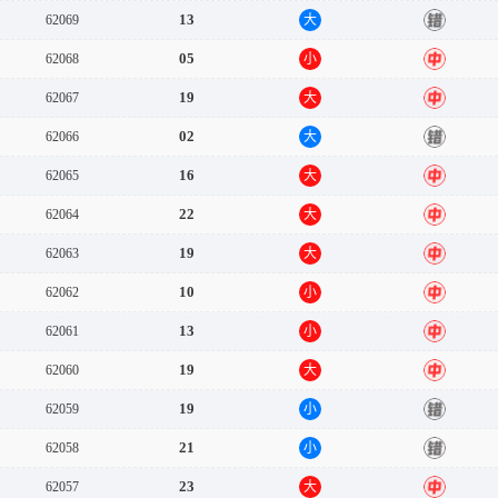
13
62069
大
错
05
62068
小
中
19
62067
大
中
02
62066
大
错
16
62065
大
中
22
62064
大
中
19
62063
大
中
10
62062
小
中
13
62061
小
中
19
62060
大
中
19
62059
小
错
21
62058
小
错
23
62057
大
中