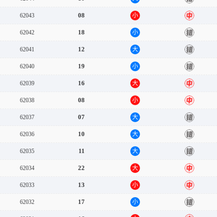
08
62043
小
中
18
62042
小
错
12
62041
大
错
19
62040
小
错
16
62039
大
中
08
62038
小
中
07
62037
大
错
10
62036
大
错
11
62035
大
错
22
62034
大
中
13
62033
小
中
17
62032
小
错