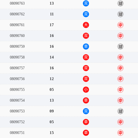
13
08090763
双
错
11
08090762
双
错
17
08090761
大
中
16
08090760
双
中
16
08090759
单
错
14
08090758
双
中
16
08090757
双
中
12
08090756
双
中
05
08090755
小
中
13
08090754
单
中
09
08090753
双
错
05
08090752
单
中
15
08090751
单
中