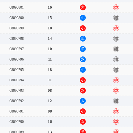
16
08090801
大
中
15
08090800
小
错
10
08090799
小
中
14
08090798
单
错
10
08090797
单
错
11
08090796
双
错
18
08090795
小
错
11
08090794
小
中
08
08090793
双
中
12
08090792
大
错
08
08090791
小
中
16
08090790
双
中
13
08090789
单
中