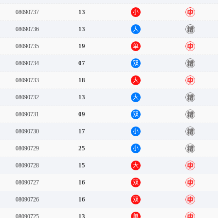
13
08090737
小
中
13
08090736
大
错
19
08090735
单
中
07
08090734
双
错
18
08090733
大
中
13
08090732
大
错
09
08090731
双
错
17
08090730
小
错
25
08090729
小
错
15
08090728
大
中
16
08090727
双
中
16
08090726
双
中
13
08090725
单
中