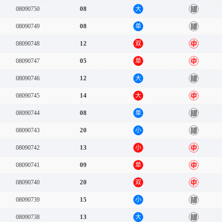
08
08090750
大
错
08
08090749
单
错
12
08090748
双
中
05
08090747
单
中
12
08090746
大
错
14
08090745
大
中
08
08090744
单
错
20
08090743
小
错
13
08090742
小
中
09
08090741
单
中
20
08090740
双
中
15
08090739
小
错
13
08090738
大
错